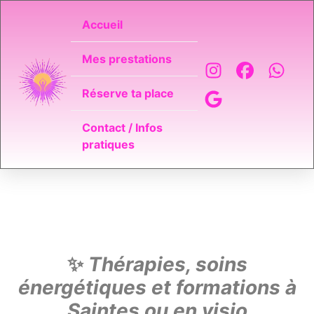
Accueil
Mes prestations
Réserve ta place
Contact / Infos
pratiques
✨
Thérapies, soins
énergétiques et formations à
Saintes ou en visio