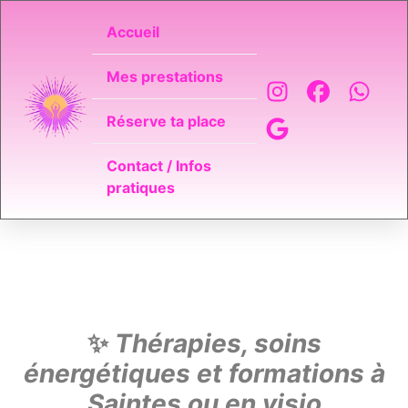
Accueil
Mes prestations
Réserve ta place
Contact / Infos
pratiques
✨
Thérapies, soins
énergétiques et formations à
Saintes ou en visio