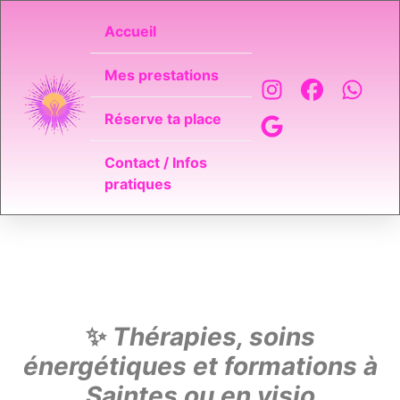
Accueil
Mes prestations
Réserve ta place
Contact / Infos
pratiques
✨
Thérapies, soins
énergétiques et formations à
Saintes ou en visio