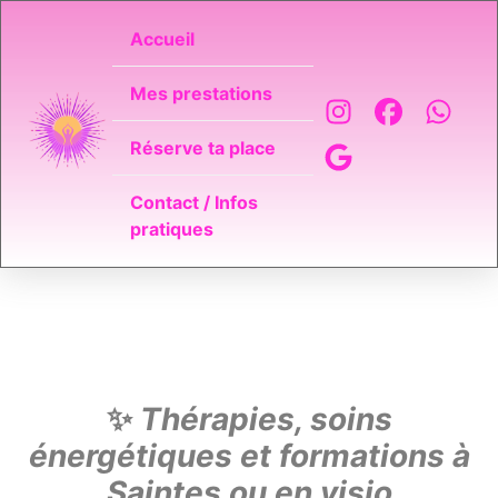
Accueil
Mes prestations
Réserve ta place
Contact / Infos
pratiques
✨
Thérapies, soins
énergétiques et formations à
Saintes ou en visio